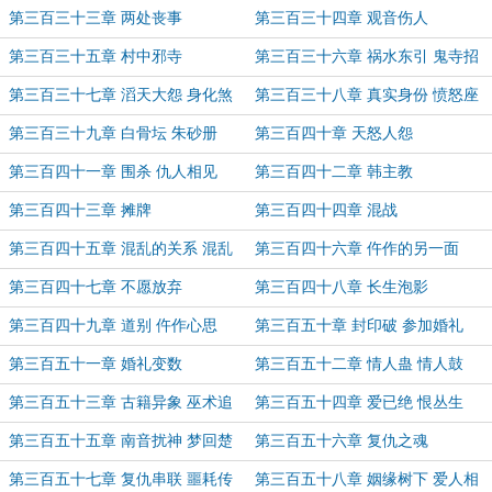
令
第三百三十三章 两处丧事
第三百三十四章 观音伤人
第三百三十五章 村中邪寺
第三百三十六章 祸水东引 鬼寺招
魂
第三百三十七章 滔天大怨 身化煞
第三百三十八章 真实身份 愤怒座
鬼
插手
第三百三十九章 白骨坛 朱砂册
第三百四十章 天怒人怨
第三百四十一章 围杀 仇人相见
第三百四十二章 韩主教
第三百四十三章 摊牌
第三百四十四章 混战
第三百四十五章 混乱的关系 混乱
第三百四十六章 仵作的另一面
的线索
第三百四十七章 不愿放弃
第三百四十八章 长生泡影
第三百四十九章 道别 仵作心思
第三百五十章 封印破 参加婚礼
第三百五十一章 婚礼变数
第三百五十二章 情人蛊 情人鼓
第三百五十三章 古籍异象 巫术追
第三百五十四章 爱已绝 恨丛生
踪
第三百五十五章 南音扰神 梦回楚
第三百五十六章 复仇之魂
国
第三百五十七章 复仇串联 噩耗传
第三百五十八章 姻缘树下 爱人相