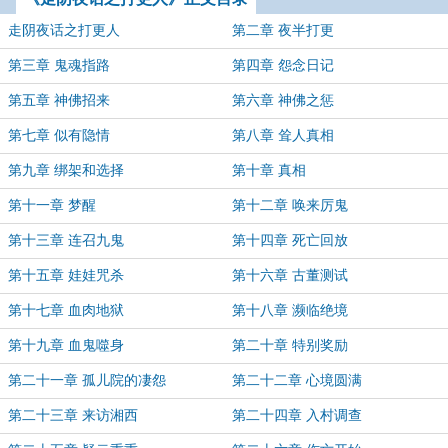
走阴夜话之打更人
第二章 夜半打更
第三章 鬼魂指路
第四章 怨念日记
第五章 神佛招来
第六章 神佛之惩
第七章 似有隐情
第八章 耸人真相
第九章 绑架和选择
第十章 真相
第十一章 梦醒
第十二章 唤来厉鬼
第十三章 连召九鬼
第十四章 死亡回放
第十五章 娃娃咒杀
第十六章 古董测试
第十七章 血肉地狱
第十八章 濒临绝境
第十九章 血鬼噬身
第二十章 特别奖励
第二十一章 孤儿院的凄怨
第二十二章 心境圆满
第二十三章 来访湘西
第二十四章 入村调查