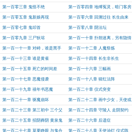
第一百零三章 鬼怪不绝
第一百零四章 地缚冤灵，暗门客房
第一百零五章 鬼新娘再现
第一百零六章 回溯过往 长生由来
第一百零七章 鬼叩首
第一百零八章 阴法坛
第一百零九章 三尸狄瑢
第一百一十章 扑朔迷离，另有隐情
第一百一十一章 对峙，谁是黑手
第一百一十二章 人魔祭炼
第一百一十三章 谁是黄雀
第一百一十四章 长生非长生
第一百一十五章 死亡的时间差
第一百一十六章 三幅画
第一百一十七章 恶魔侵袭
第一百一十八章 猩红法阵
第一百一十九章 禧年书恶魔
第一百二十章 仪式突变
第一百二十一章 驱魔崩坏
第一百二十二章 画中少女，天使或
魔鬼
第一百二十三章 第三初中 三个父
第一百二十四章 守陵人 走阴契约
亲？
第一百二十五章 招阴葬阴 黄泉鬼
第一百二十六章 后遗症
门
第一百二十七章 莫要睁眼 与鬼合
第一百二十八章 天使油灯 仪式阵