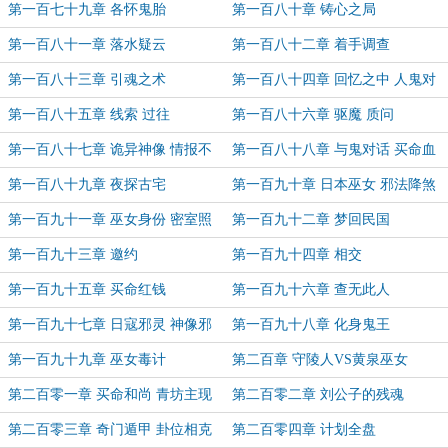
第一百七十九章 各怀鬼胎
第一百八十章 铸心之局
第一百八十一章 落水疑云
第一百八十二章 着手调查
第一百八十三章 引魂之术
第一百八十四章 回忆之中 人鬼对
视
第一百八十五章 线索 过往
第一百八十六章 驱魔 质问
第一百八十七章 诡异神像 情报不
第一百八十八章 与鬼对话 买命血
全
案
第一百八十九章 夜探古宅
第一百九十章 日本巫女 邪法降煞
第一百九十一章 巫女身份 密室照
第一百九十二章 梦回民国
片
第一百九十三章 邀约
第一百九十四章 相交
第一百九十五章 买命红钱
第一百九十六章 查无此人
第一百九十七章 日寇邪灵 神像邪
第一百九十八章 化身鬼王
术
第一百九十九章 巫女毒计
第二百章 守陵人VS黄泉巫女
第二百零一章 买命和尚 青坊主现
第二百零二章 刘公子的残魂
第二百零三章 奇门遁甲 卦位相克
第二百零四章 计划全盘