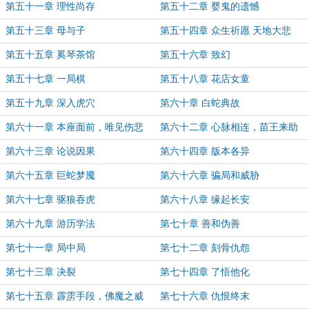
第五十一章 理性尚存
第五十二章 婴鬼的遗憾
第五十三章 母与子
第五十四章 众生祈愿 天地大悲
第五十五章 奚琴茶馆
第五十六章 致幻
第五十七章 一局棋
第五十八章 花店女童
第五十九章 深入虎穴
第六十章 白蛇典故
第六十一章 本座面前，唯见伤悲
第六十二章 心脉相连，苗王来助
第六十三章 论说因果
第六十四章 版本各异
第六十五章 巨蛇梦魇
第六十六章 骗局和威胁
第六十七章 驱狼吞虎
第六十八章 缘起长安
第六十九章 游历学法
第七十章 善和伪善
第七十一章 局中局
第七十二章 刻骨仇怨
第七十三章 决裂
第七十四章 了悟他化
第七十五章 霹雳手段，佛魔之威
第七十六章 仇恨终末