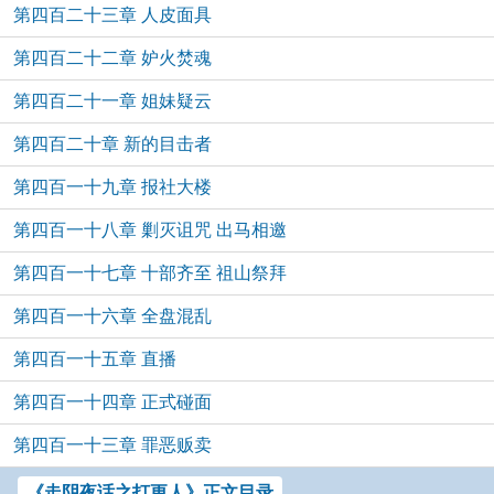
第四百二十三章 人皮面具
第四百二十二章 妒火焚魂
第四百二十一章 姐妹疑云
第四百二十章 新的目击者
第四百一十九章 报社大楼
第四百一十八章 剿灭诅咒 出马相邀
第四百一十七章 十部齐至 祖山祭拜
第四百一十六章 全盘混乱
第四百一十五章 直播
第四百一十四章 正式碰面
第四百一十三章 罪恶贩卖
《走阴夜话之打更人》正文目录