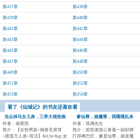
第437章
第438章
第439章
第440章
第441章
第442章
第443章
第444章
第445章
第446章
第447章
第448章
第449章
第450章
第451章
第452章
第453章
第454章
看了《仙域记》的书友还喜欢看
当众掉马女儿身，三界大佬抢疯
爹仙尊，娘魔尊，我嘎嘎乱杀
作者：南星照
作者：琉璃先生
了
简介：【女扮男装+御兽毛茸茸
简介：前世谢莲心拿着一副好牌
+团宠万人迷+双洁】&lt;br/&gt;女
打得稀巴烂，爹是仙尊，娘是魔