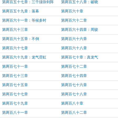
第两百五十七章：三千须弥剑阵
第两百五十八章：破晓
第两百五十九章：落幕
第两百六十章
第两百六十一章：等候多时
第两百六十二章
第两百六十三章
第两百六十四章：周骏
第两百六十五章：不倒
第两百六十六章
第两百六十七章
第两百六十八章
第两百六十九章：龙气霓虹
第两百七十章：真龙气
第两百七十一章
第两百七十二章
第两百七十三章
第两百七十四章
第两百七十五章
第两百七十六章
第两百七十七章
第两百七十八章
第两百七十九章
第两百八十章
第两百八十一章
第两百八十二章