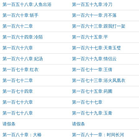
第一百五十八章:人鱼出浴
第一百五十九章:冷刀
第一百六十章:斩手
第一百六十一章:月不落
第一百六十二章
第一百六十三章:跟我打一架
第一百六十四章:冷陌
第一百六十五章:平
第一百六十六章
第一百六十七章:天青玉璧
第一百六十八章:妃汤
第一百六十九章:情侣云
第一百七十章:红衣
第一百七十一章:王倩
第一百七十二章
第一百七十三章:浴火凤凰衣
第一百七十四章
第一百七十五章:药圃
第一百七十六章
第一百七十七章
第一百七十八章
第一百七十九章:玉膏
请假条
请假条
第一百八十章：大椿
第一百八十一章：时间长河