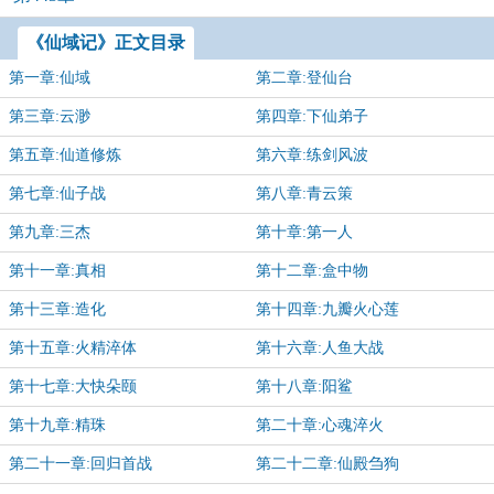
《仙域记》正文目录
第一章:仙域
第二章:登仙台
第三章:云渺
第四章:下仙弟子
第五章:仙道修炼
第六章:练剑风波
第七章:仙子战
第八章:青云策
第九章:三杰
第十章:第一人
第十一章:真相
第十二章:盒中物
第十三章:造化
第十四章:九瓣火心莲
第十五章:火精淬体
第十六章:人鱼大战
第十七章:大快朵颐
第十八章:阳鲨
第十九章:精珠
第二十章:心魂淬火
第二十一章:回归首战
第二十二章:仙殿刍狗