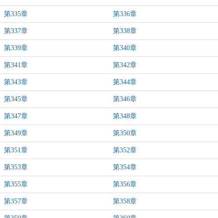
第335章
第336章
第337章
第338章
第339章
第340章
第341章
第342章
第343章
第344章
第345章
第346章
第347章
第348章
第349章
第350章
第351章
第352章
第353章
第354章
第355章
第356章
第357章
第358章