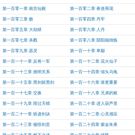
第一百零一章:南宫仙殿
第一百零二章:夜使再现
第一百零三章:败
第一百零四章:丹牢
第一百零五章:大劫狱
第一百零六章:人丹
第一百零七章:杀戮
第一百零八章:阴阳颠倒炼
第一百零九章:器灵
第一百一十章:卑鄙
第一百一十一章:反将一军
第一百一十二章:花火仙子
第一百一十三章:挑明关系
第一百一十四章:缩头乌龟
第一百一十五章:黑剑斩黑剑
第一百一十六章:谁更重要
第一百一十七章:交换
第一百一十八章:兄弟的账
第一百一十九章:雨过天晴
第一百二十章:进入葫芦里
第一百二十一章:斩虚剑诀
第一百二十二章:心灵感应
第一百二十三章:顿悟剑意
第一百二十四章:紫金朱果