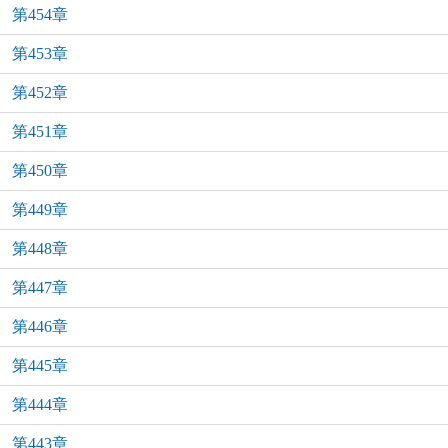
第454章
第453章
第452章
第451章
第450章
第449章
第448章
第447章
第446章
第445章
第444章
第443章