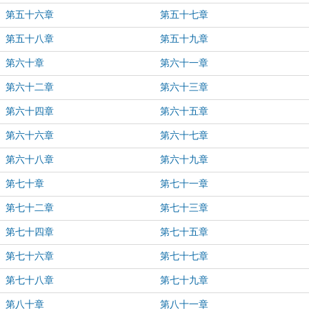
第五十六章
第五十七章
第五十八章
第五十九章
第六十章
第六十一章
第六十二章
第六十三章
第六十四章
第六十五章
第六十六章
第六十七章
第六十八章
第六十九章
第七十章
第七十一章
第七十二章
第七十三章
第七十四章
第七十五章
第七十六章
第七十七章
第七十八章
第七十九章
第八十章
第八十一章