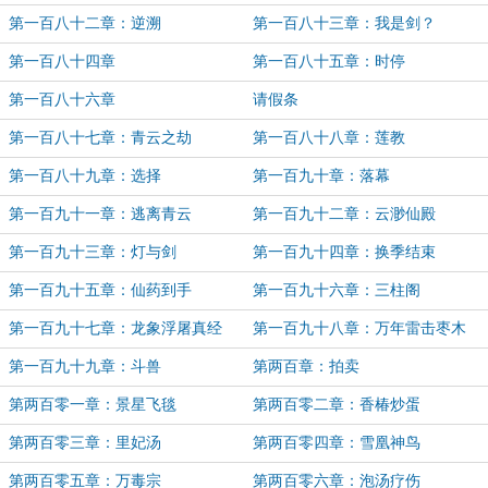
第一百八十二章：逆溯
第一百八十三章：我是剑？
第一百八十四章
第一百八十五章：时停
第一百八十六章
请假条
第一百八十七章：青云之劫
第一百八十八章：莲教
第一百八十九章：选择
第一百九十章：落幕
第一百九十一章：逃离青云
第一百九十二章：云渺仙殿
第一百九十三章：灯与剑
第一百九十四章：换季结束
第一百九十五章：仙药到手
第一百九十六章：三柱阁
第一百九十七章：龙象浮屠真经
第一百九十八章：万年雷击枣木
第一百九十九章：斗兽
第两百章：拍卖
第两百零一章：景星飞毯
第两百零二章：香椿炒蛋
第两百零三章：里妃汤
第两百零四章：雪凰神鸟
第两百零五章：万毒宗
第两百零六章：泡汤疗伤