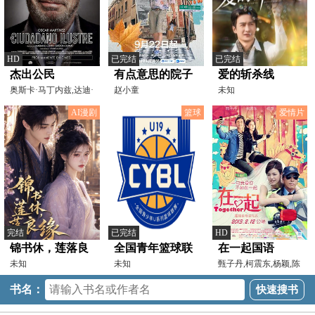
HD
已完结
已完结
杰出公民
有点意思的院子
爱的斩杀线
奥斯卡·马丁内兹,达迪·
里院季
赵小童
未知
布列瓦
AI漫剧
篮球
爱情片
完结
已完结
HD
锦书休，莲落良
全国青年篮球联
在一起国语
缘
未知
赛 深圳新世纪vs
未知
甄子丹,柯震东,杨颖,陈
妍希,黄宗泽,周秀娜
山西汾酒
书名：
20260806