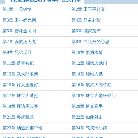
第1章 一见钟情
第2章 田玉平赴宴
第3章 田小婷允亲
第4章 只身赴险
第5章 智斗金向阳
第6章 倾家荡产
第7章 误救汤大龙
第8章 白牡丹的心思
第9章 兄弟反目
第10章 樊勇求情
第11章 吕青被抢
第12章 踢馆忠武门
第13章 武大郎求亲
第14章 锒铛入狱
第15章 好人王老好
第16章 敲武大郎竹杠
第17章 珠宝店遭抢
第18章 珠宝店老板登门
第19章 拜访黑云寨
第20章 搏克高手
第21章 卧虎藏龙
第22章 如此射击
第23章 劫道的那个谁
第24章 气哭田小婷