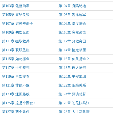
第103章 化整为零
第104章 身陷绝地
第105章 喜结良缘
第106章 游泳冠军
第107章 财神爷训子
第108章 暗度陈仓
第109章 初次见面
第110章 突然袭击
第111章 搬取救兵
第112章 分散突围
第113章 双双坠崖
第114章 情定草屋
第115章 如此抓鱼
第116章 你又是谁？
第117章 手刃秦亮
第118章 误入陆府
第119章 再次搜查
第120章 平安出城
第121章 非他不嫁
第122章 断绝关系
第123章 迂回路线
第124章 拜访总督
第125章 这是个圈套！
第126章 初见快马张
第127章 两个条件
第128章 入主马队营