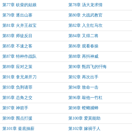
第77章 砍柴的姑娘
第78章 汤大龙求情
第79章 逐出山寨
第80章 大战武教官
第81章 火并王叔宝
第82章 入主红马坎
第83章 师徒反目
第84章 又得二将
第85章 不速之客
第86章 观看春操
第87章 特种作战队
第88章 再抖神威
第89章 应对之策
第90章 甄四飞的忏悔
第91章 拿兄弟开刀
第92章 再次出手
第93章 负荆请罪
第94章 致命一击
第95章 总角之交
第96章 敲他一竹杠
第97章 神箭手
第98章 螳螂捕蝉
第99章 围点打援
第100章 爱莫能助
第101章 釜底抽薪
第102章 嫁祸于人