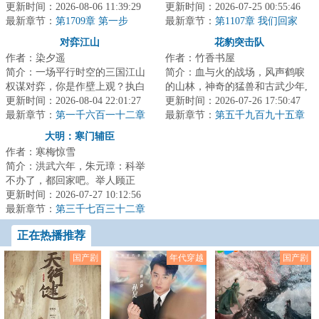
北平分站，半个月粉碎特高课石
更新时间：2026-08-06 11:39:29
着高贵雍容的皇后，李易心思变
更新时间：2026-07-25 00:55:46
川少佐收买北平...
最新章节：
第1709章 第一步
了。“江山你坐...
最新章节：
第1107章 我们回家
对弈江山
花豹突击队
作者：染夕遥
作者：竹香书屋
简介：一场平行时空的三国江山
简介：血与火的战场，风声鹤唳
权谋对弈，你是作壁上观？执白
的山林，神奇的猛兽和古武少年,
子？抑或执黑子？...
更新时间：2026-08-04 22:01:27
这是一支有着铮铮铁骨的特种部
更新时间：2026-07-26 17:50:47
最新章节：
第一千六百一十二章
队，这是一群...
最新章节：
第五千九百九十五章
尚书的“赎罪”
全权指挥
大明：寒门辅臣
作者：寒梅惊雪
简介：洪武六年，朱元璋：科举
不办了，都回家吧。举人顾正
臣：这路都走了，钱都借了，房
更新时间：2026-07-27 10:12:56
租都付了，你说不...
最新章节：
第三千七百三十二章
李成桂的屈从
正在热播推荐
国产剧
年代穿越
国产剧