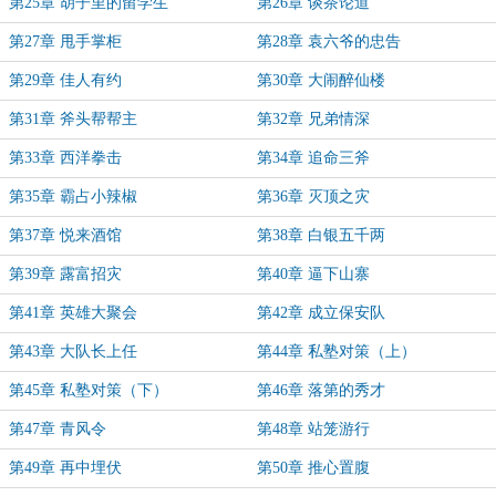
第25章 胡子里的留学生
第26章 谈茶论道
第27章 甩手掌柜
第28章 袁六爷的忠告
第29章 佳人有约
第30章 大闹醉仙楼
第31章 斧头帮帮主
第32章 兄弟情深
第33章 西洋拳击
第34章 追命三斧
第35章 霸占小辣椒
第36章 灭顶之灾
第37章 悦来酒馆
第38章 白银五千两
第39章 露富招灾
第40章 逼下山寨
第41章 英雄大聚会
第42章 成立保安队
第43章 大队长上任
第44章 私塾对策（上）
第45章 私塾对策（下）
第46章 落第的秀才
第47章 青风令
第48章 站笼游行
第49章 再中埋伏
第50章 推心置腹