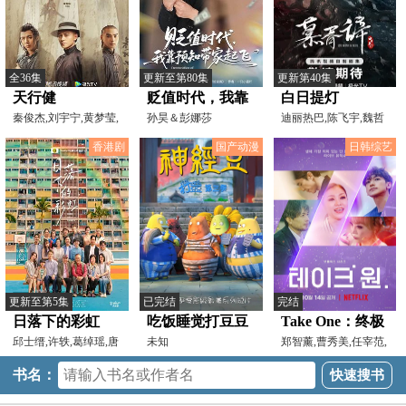
全36集
更新至第80集
更新第40集
天行健
贬值时代，我靠
白日提灯
秦俊杰,刘宇宁,黄梦莹,
预知带家起飞
孙昊＆彭娜莎
迪丽热巴,陈飞宇,魏哲
庞瀚辰,傅菁,陈天明,
鸣,张俪,高鹤元,杨肸
香港剧
国产动漫
日韩综艺
更新至第5集
已完结
完结
日落下的彩虹
吃饭睡觉打豆豆
Take One：终极
邱士缙,许轶,葛绰瑶,唐
第三季神经豆
未知
一曲
郑智薰,曹秀美,任宰范,
诗咏,潘灿良,许博文,
柳熙烈,朴正炫,AKMU,
书名：