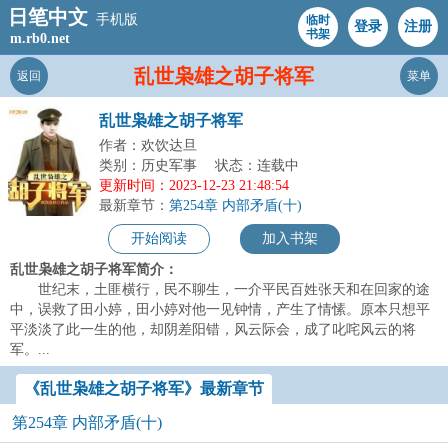
日笔中文
手机版
临时
登录
注册
书架
m.rb0.net
乱世枭雄之胡子将军
返回
菜单
乱世枭雄之胡子将军
作者：欢饮达旦
类别：历史军事
状态：连载中
更新时间：2023-12-23 21:48:54
最新章节：
第254章 内部矛盾(十)
开始阅读
加入书架
乱世枭雄之胡子将军简介：
世纪末，土匪横行，民不聊生，一介平民百姓张天和在回家的途
中，误救了田小婷，田小婷对他一见钟情，产生了情愫。原本只想平
平淡淡了此一生的他，却阴差阳错，风云际会，成了叱咤风云的将
军。...
《乱世枭雄之胡子将军》最新章节
第254章 内部矛盾(十)