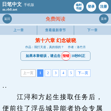
日笔中文
手机版
临时
登录
注册
书架
m.rb0.net
免费阅读
返回
菜单
上一章
查看最新章节
下一章
第十六章 幻念破晓
作品：我打天道，真的假的？
作者：洛竹月
如果本章错误，请点击
报错
10秒纠正
上一页
1
2
3
4
5
下—页
..      
　　江浔和方起生接取任务后，
便前往了浮岳城异能者协会专属