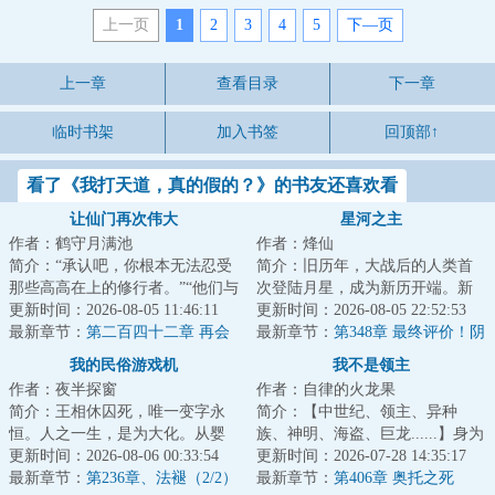
上一页
1
2
3
4
5
下—页
上一章
查看目录
下一章
临时书架
加入书签
回顶部↑
看了《我打天道，真的假的？》的书友还喜欢看
让仙门再次伟大
星河之主
作者：鹤守月满池
作者：烽仙
简介：“承认吧，你根本无法忍受
简介：旧历年，大战后的人类首
那些高高在上的修行者。”“他们与
次登陆月星，成为新历开端。新
我们不同，我们的情感无法共
更新时间：2026-08-05 11:46:11
历年，月星人口超过亿，人类诞
更新时间：2026-08-05 22:52:53
通，我们的...
最新章节：
第二百四十二章 再会
生第一位星空武...
最新章节：
第348章 最终评价！阴
明幽！
谋【万字求票】
我的民俗游戏机
我不是领主
作者：夜半探窗
作者：自律的火龙果
简介：王相休囚死，唯一变字永
简介：【中世纪、领主、异种
恒。人之一生，是为大化。从婴
族、神明、海盗、巨龙......】身为
孩，至少壮，到老耄，最后也逃
更新时间：2026-08-06 00:33:54
马匪头子，林恩本没有改变这个
更新时间：2026-07-28 14:35:17
不开死亡。许峰...
最新章节：
第236章、法褪（2/2）
时代的义务。...
最新章节：
第406章 奥托之死