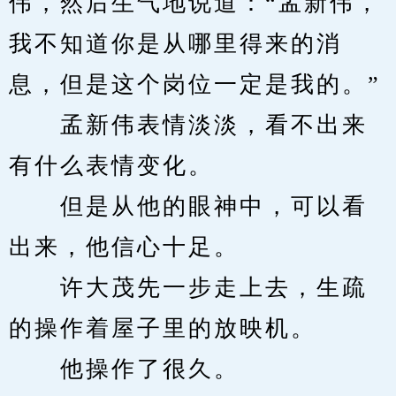
伟，然后生气地说道：“孟新伟，
我不知道你是从哪里得来的消
息，但是这个岗位一定是我的。”
　　孟新伟表情淡淡，看不出来
有什么表情变化。
　　但是从他的眼神中，可以看
出来，他信心十足。
　　许大茂先一步走上去，生疏
的操作着屋子里的放映机。
　　他操作了很久。