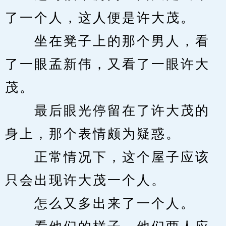
了一个人，这人便是许大茂。
　　坐在凳子上的那个男人，看
了一眼孟新伟，又看了一眼许大
茂。
　　最后眼光停留在了许大茂的
身上，那个表情颇为疑惑。
　　正常情况下，这个屋子应该
只会出现许大茂一个人。
　　怎么又多出来了一个人。