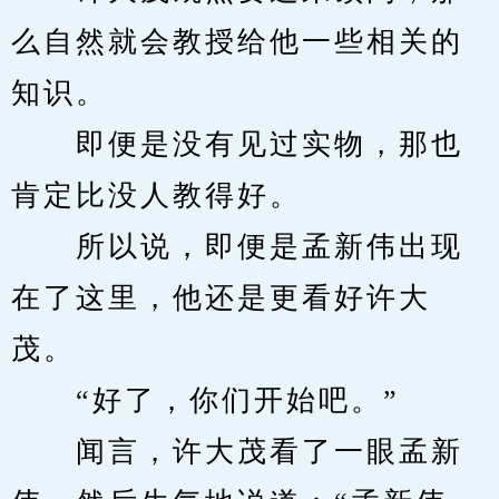
么自然就会教授给他一些相关的
知识。
　　即便是没有见过实物，那也
肯定比没人教得好。
　　所以说，即便是孟新伟出现
在了这里，他还是更看好许大
茂。
　　“好了，你们开始吧。”
　　闻言，许大茂看了一眼孟新