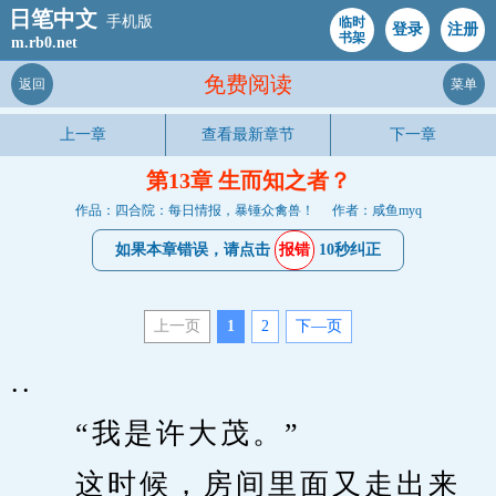
日笔中文
手机版
临时
登录
注册
书架
m.rb0.net
免费阅读
返回
菜单
上一章
查看最新章节
下一章
第13章 生而知之者？
作品：四合院：每日情报，暴锤众禽兽！
作者：咸鱼myq
如果本章错误，请点击
报错
10秒纠正
上一页
1
2
下—页
..
　　“我是许大茂。”
　　这时候，房间里面又走出来