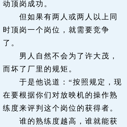
动顶岗成功。
　　但如果有两人或两人以上同
时顶岗一个岗位，就需要竞争
了。
　　男人自然不会为了许大茂，
而坏了厂里的规矩。
　　于是他说道：“按照规定，现
在要根据你们对放映机的操作熟
练度来评判这个岗位的获得者。
　　谁的熟练度越高，谁就能获