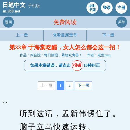
日笔中文
手机版
临时
登录
注册
书架
m.rb0.net
免费阅读
返回
菜单
上一章
查看最新章节
下一章
第33章 于海棠吃醋，女人怎么都会这一招！
作品：四合院：每日情报，暴锤众禽兽！
作者：咸鱼myq
如果本章错误，请点击
报错
10秒纠正
上一页
1
2
下—页
..
　　听到这话，孟新伟愣住了。
　　脑子立马快速运转。