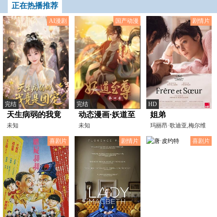
正在热播推荐
AI漫剧
国产动漫
剧情片
完结
完结
HD
天生病弱的我竟
动态漫画·妖道至
姐弟
是团宠
未知
尊第四季
未知
玛丽昂·歌迪亚,梅尔维
尔·珀波,格什菲·法
喜剧片
剧情片
喜剧片