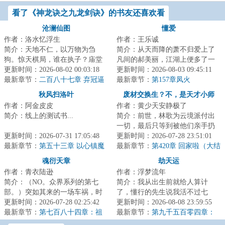
看了《神龙诀之九龙剑诀》的书友还喜欢看
沧澜仙图
懂爱
作者：洛水忆浮生
作者：王乐诚
简介：天地不仁，以万物为刍
简介：从天而降的萧不归爱上了
狗。惊天棋局，谁在执子？庙堂
凡间的郝美丽，江湖上便多了一
与江湖、热血与阴谋、爱情与背
更新时间：2026-08-02 00:03:18
个爱情故事。...
更新时间：2026-08-03 09:45:11
叛、血海深仇与儿...
最新章节：
二百八十七章 弃冠逼
最新章节：
第157章凤火
宫义何辞
秋风扫洛叶
废材交换生？不，是天才小师
作者：阿金皮皮
作者：黄少天安静极了
妹！
简介：线上的测试书...
简介：前世，林歌为云境派付出
一切，最后只等到被他们亲手扔
更新时间：2026-07-31 17:05:48
进兽潮给林婉偿命的下场。
更新时间：2026-07-28 23:51:01
最新章节：
第五十三章 以心镇魔
&lt;br/&gt;重生回...
最新章节：
第420章 回家啦（大结
局）
魂衍天章
劫天运
作者：青衣陆逊
作者：浮梦流年
简介：（NO。众界系列的第七
简介：我从出生前就给人算计
部。）突如其来的一场车祸，时
了，懂行的先生说我活不过七
迟殇得知了一个全新的世界。道
更新时间：2026-07-28 02:25:42
岁。外婆为了救我，给我娶了童
更新时间：2026-08-08 23:59:55
门、鬼道、龙组、...
最新章节：
第七百八十四章：祖
养媳，让我过起了安...
最新章节：
第九千五百零四章：
炉熔炼
契机