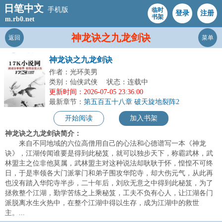
日笔中文
手机版
临时
登录
注册
书架
m.rb0.net
神龙诀之九龙剑诀
返回
菜单
神龙诀之九龙剑诀
作者：光环美男
类别：仙侠武侠
状态：连载中
更新时间：2026-07-05 23:36:00
最新章节：
第五百五十八章 破天旋地裂阵2
开始阅读
加入书架
神龙诀之九龙剑诀简介：
来自不同地域的六位高僧用自己的心法和心德谱写一本《神龙
诀》，江湖传闻谁要是得到此秘笈，就可以独步天下，称霸武林，武
林盟主之位非他莫属，武林盟主对这种说法却耿耿于怀，惶惶不可终
日，于是率领各大门派掌门和弟子围攻华陀寺，却大伤元气，从此再
也没有踏入华陀寺半步，二十年后，刘欣无意之中得到此秘笈，为了
拯救整个江湖，勤学苦练之上乘秘笈，工夫不负有心人，让江湖各门
派脱离水生火热中，在整个江湖中得以生存，成为江湖中的救世
主。...