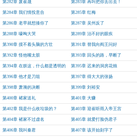
第282章 废崔晟
第283章 再叫把你丢出去！
第284章 我们情投意合
第285章 红梅
第286章 老早就想揍你了
第287章 吴州反了
第288章 嚎啕大哭
第289章 治不好的眼疾
第390章 摸不着头脑的方壮
第391章 替我向阎王问好
第392章 怪他嘴太脏
第393章 回头的路，早断了
第394章 在朕这，什么都是透明的
第395章 迟来的洞房花烛
第396章 他才是刀俎
第397章 得大大的张扬
第398章 萧漪的决断
第399章 刘裕安
第400章 褚家送礼
第401章 大赚
第402章 我是什么收垃圾的？
第403章 迎崔听雨入帝王宫
第404章 褚家不过虚名
第405章 就爱打脸伪君子
第406章 我叫秦君
第407章 该开始刻字了