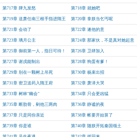
第717章 牌九发怒
第718章 就她吧
第719章 送萧任南三根手指进隋王
第720章 拿朕当乞丐呢
府
第721章 会动了
第722章 遂他的意
第723章 璃月公主
第724章 那家伙，不是真对她起意
了吧？
第725章 御前第一人，指日可待！
第726章 卫肆加入
第727章 谢戌能制出
第728章 狗蛋有爹！
第729章 别在一颗树上吊死
第730章 杨束出招
第731章 密卫送药入隋王府
第732章 萧泽大哭
第733章 树林“幽会”
第734章 只会更凶猛
第735章 断肋骨，剜他三两肉
第736章 静谧的夜
第737章 只是同你亲近
第738章 帐要开始算了
第739章 你是谁
第740章 随朕开拓秦国领土
第741章 吴生夜逃
第742章 抓回来