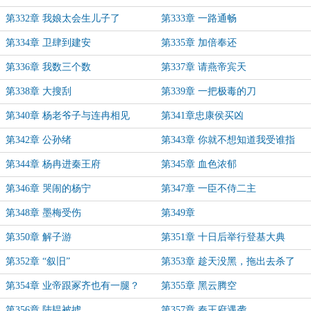
第332章 我娘太会生儿子了
第333章 一路通畅
第334章 卫肆到建安
第335章 加倍奉还
第336章 我数三个数
第337章 请燕帝宾天
第338章 大搜刮
第339章 一把极毒的刀
第340章 杨老爷子与连冉相见
第341章忠康侯买凶
第342章 公孙绪
第343章 你就不想知道我受谁指
使？
第344章 杨冉进秦王府
第345章 血色浓郁
第346章 哭闹的杨宁
第347章 一臣不侍二主
第348章 墨梅受伤
第349章
第350章 解子游
第351章 十日后举行登基大典
第352章 “叙旧”
第353章 趁天没黑，拖出去杀了
第354章 业帝跟冢齐也有一腿？
第355章 黑云腾空
第356章 陆韫被掳
第357章 秦王府遇袭