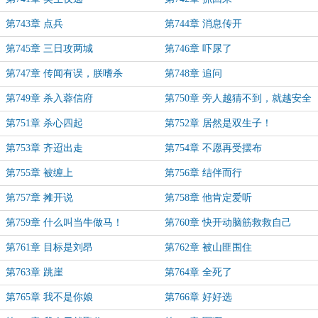
第743章 点兵
第744章 消息传开
第745章 三日攻两城
第746章 吓尿了
第747章 传闻有误，朕嗜杀
第748章 追问
第749章 杀入蓉信府
第750章 旁人越猜不到，就越安全
第751章 杀心四起
第752章 居然是双生子！
第753章 齐迢出走
第754章 不愿再受摆布
第755章 被缠上
第756章 结伴而行
第757章 摊开说
第758章 他肯定爱听
第759章 什么叫当牛做马！
第760章 快开动脑筋救救自己
第761章 目标是刘昂
第762章 被山匪围住
第763章 跳崖
第764章 全死了
第765章 我不是你娘
第766章 好好选