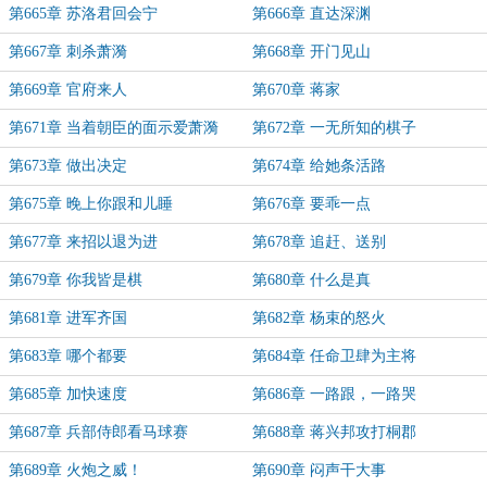
第665章 苏洛君回会宁
第666章 直达深渊
第667章 刺杀萧漪
第668章 开门见山
第669章 官府来人
第670章 蒋家
第671章 当着朝臣的面示爱萧漪
第672章 一无所知的棋子
第673章 做出决定
第674章 给她条活路
第675章 晚上你跟和儿睡
第676章 要乖一点
第677章 来招以退为进
第678章 追赶、送别
第679章 你我皆是棋
第680章 什么是真
第681章 进军齐国
第682章 杨束的怒火
第683章 哪个都要
第684章 任命卫肆为主将
第685章 加快速度
第686章 一路跟，一路哭
第687章 兵部侍郎看马球赛
第688章 蒋兴邦攻打桐郡
第689章 火炮之威！
第690章 闷声干大事