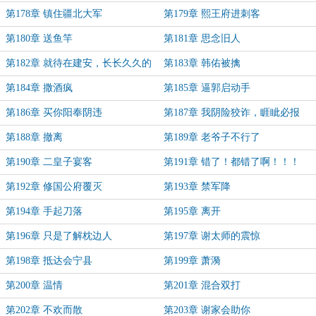
第178章 镇住疆北大军
第179章 熙王府进刺客
第180章 送鱼竿
第181章 思念旧人
第182章 就待在建安，长长久久的
第183章 韩佑被擒
第184章 撒酒疯
第185章 逼郭启动手
第186章 买你阳奉阴违
第187章 我阴险狡诈，睚眦必报
第188章 撤离
第189章 老爷子不行了
第190章 二皇子宴客
第191章 错了！都错了啊！！！
第192章 修国公府覆灭
第193章 禁军降
第194章 手起刀落
第195章 离开
第196章 只是了解枕边人
第197章 谢太师的震惊
第198章 抵达会宁县
第199章 萧漪
第200章 温情
第201章 混合双打
第202章 不欢而散
第203章 谢家会助你