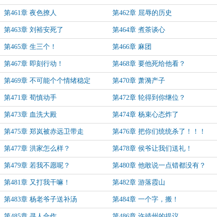
第461章 夜色撩人
第462章 屈辱的历史
第463章 刘裕安死了
第464章 煮茶谈心
第465章 生三个！
第466章 麻团
第467章 即刻行动！
第468章 要他死给他看？
第469章 不可能个个情绪稳定
第470章 萧漪产子
第471章 荀慎动手
第472章 轮得到你继位？
第473章 血洗大殿
第474章 杨束心态炸了
第475章 郑岚被赤远卫带走
第476章 把你们统统杀了！！！
第477章 洪家怎么样？
第478章 侯爷让我们送礼！
第479章 若我不愿呢？
第480章 他敢说一点错都没有？
第481章 又打我干嘛！
第482章 游落霞山
第483章 杨老爷子送补汤
第484章 一个字，搬！
第485章 寻人合作
第486章 许靖州的提议