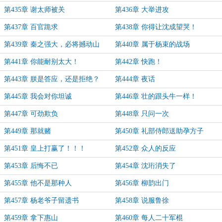
第435章 谢太师被关
第436章 大举进攻
第437章 百官跪求
第438章 你得让沈成望哭！
第439章 秦之强大，必将撼动山
第440章 属于杨束的战场
海！
第441章 你能耐别太大！
第442章 快跑！
第443章 朕是答应，还是拒绝？
第444章 夜话
第445章 我会对你坦诚
第446章 壮的跟头牛一样！
第447章 可劲欺负
第448章 只问一次
第449章 那就赌
第450章 礼部侍郎送助孕方子
第451章 皇上打赢了！！！
第452章 众人的反应
第453章 后悔不已
第454章 沈珩消失了
第455章 他不是那种人
第456章 柳韵出门
第457章 杨老爷子留遗书
第458章 说服鲁徐
第459章 拿下惠山
第460章 每人二十军棍