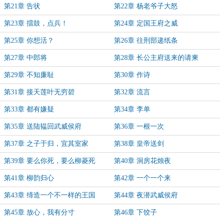
第21章 告状
第22章 杨老爷子大怒
第23章 擂鼓，点兵！
第24章 定国王府之威
第25章 你想活？
第26章 往刑部递纸条
第27章 中郎将
第28章 长公主府送来的请柬
第29章 不知廉耻
第30章 作诗
第31章 接天莲叶无穷碧
第32章 流言
第33章 都有嫌疑
第34章 李单
第35章 送陆韫回武威侯府
第36章 一根一次
第37章 之子于归，宜其室家
第38章 皇帝送剑
第39章 要么你死，要么柳菱死
第40章 洞房花烛夜
第41章 柳韵归心
第42章 一个一个来
第43章 缔造一个不一样的王国
第44章 夜潜武威侯府
第45章 放心，我有分寸
第46章 下饺子