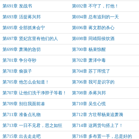
第691章 发战书
第692章 不守了，打他！
第693章 活捉蒋兴邦
第694章 总有追到的一天
第695章 全部抓来会宁
第696章 蒋文郡的杀心
第697章 贤妃宫里有他们的人
第698章 同靖阳侯饮酒
第699章 萧漪的急切
第700章 杨束惊醒
第701章 争分夺秒
第702章 萧泽中毒
第703章 偷孩子
第704章 苏丁珲慌了
第705章 他怎么会知道！
第706章 我可是识字的
第707章 让他们洗干净脖子等着！
第708章 杀蒋兴邦
第709章 别往我面前凑
第710章 吴生心慌
第711章 准备点礼物
第712章 方壮帮杨束追萧漪
第713章 一日不见君，思之如狂
第714章 这两货勾搭上了！
第715章 出去走走吧
第716章 多布置一手，总是好的