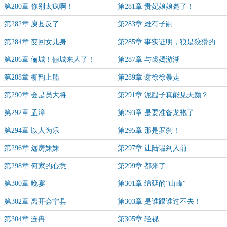
第280章 你别太疯啊！
第281章 贵妃娘娘薨了！
第282章 庾县反了
第283章 难有子嗣
第284章 变回女儿身
第285章 事实证明，狼是狡猾的
第286章 俪城！俪城来人了！
第287章 与裘嫣游湖
第288章 柳韵上船
第289章 谢徐徐暴走
第290章 会是员大将
第291章 泥腿子真能见天颜？
第292章 孟漳
第293章 是要准备龙袍了
第294章 以人为乐
第295章 那是罗刹！
第296章 远房妹妹
第297章 让陆韫到人前
第298章 何家的心意
第299章 都来了
第300章 晚宴
第301章 绵延的”山峰“
第302章 离开会宁县
第303章 是谁跟谁过不去！
第304章 连冉
第305章 轻视