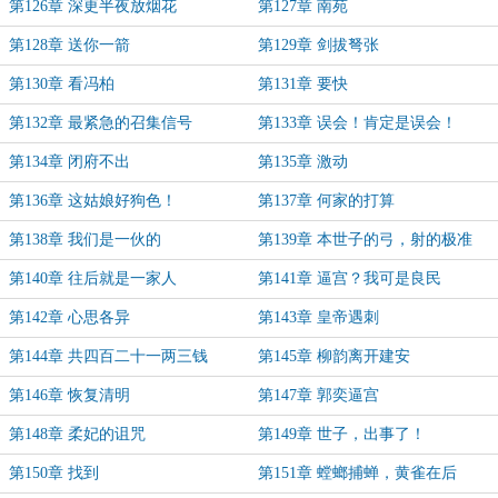
第126章 深更半夜放烟花
第127章 南苑
第128章 送你一箭
第129章 剑拔弩张
第130章 看冯柏
第131章 要快
第132章 最紧急的召集信号
第133章 误会！肯定是误会！
第134章 闭府不出
第135章 激动
第136章 这姑娘好狗色！
第137章 何家的打算
第138章 我们是一伙的
第139章 本世子的弓，射的极准
第140章 往后就是一家人
第141章 逼宫？我可是良民
第142章 心思各异
第143章 皇帝遇刺
第144章 共四百二十一两三钱
第145章 柳韵离开建安
第146章 恢复清明
第147章 郭奕逼宫
第148章 柔妃的诅咒
第149章 世子，出事了！
第150章 找到
第151章 螳螂捕蝉，黄雀在后