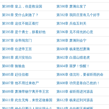
第589章 皇上，你是救业国
第590章 萧漪出发了
第591章 受什么刺激了？
第592章 我田庄里有几个好手
第593章 这仗不能正着打
第594章 兵临五剑关
第595章 是个勇士，朕看好他
第596章 见不得光的心意
第597章 业帝闯宫门
第598章 萧漪到会宁
第599章 住进帝王宫
第600章 杨束怒怼萧漪
第601章 裘川安坦白
第602章 白眉山猎老虎
第603章 验验血
第604章 噩梦！惊醒！
第605章 赶往信都
第606章 借沈珩，要崔听雨的命
第607章 他不用过来收尸
第608章 功劳是靠自己抢的！
第609章 萧漪带杨宁离开帝王宫
第610章 崔听雨进河源县
第611章 此生无悔，来世还做秦国
第612章 杨束赶到河源县
人！！！
第613章 他今日要让人间出现十八
第614章 去向阎王爷喊冤