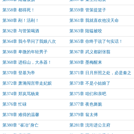
第358章 都得死！
第359章 管策提篮子
第360章 剐！活剐！
第361章 我就喜欢他没天命
第362章 与管策喝酒
第363章 陆韫被咬
第364章 我今早问了我娘八次
第365章 你终于说了句实话！
第366章 卑微的年轻男子
第367章 武义都尉张翦
第368章 进棕山，大杀器！
第369章 墨梅醒来
第370章 登基为帝
第371章 日月所照之处，必是秦之
疆土！
第372章 萧漪闯宫带走妃嫔
第373章 不是小姑娘了
第374章 郑岚骂杨束
第375章 咱们和亲吧
第376章 忙碌
第377章 夜色旖旎
第378章 难得的温馨
第379章 翁太傅
第380章 “崔冶”身亡
第281章 沈珩进公主府