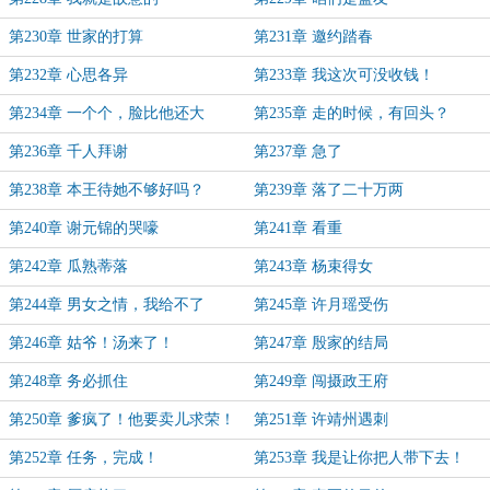
第230章 世家的打算
第231章 邀约踏春
第232章 心思各异
第233章 我这次可没收钱！
第234章 一个个，脸比他还大
第235章 走的时候，有回头？
第236章 千人拜谢
第237章 急了
第238章 本王待她不够好吗？
第239章 落了二十万两
第240章 谢元锦的哭嚎
第241章 看重
第242章 瓜熟蒂落
第243章 杨束得女
第244章 男女之情，我给不了
第245章 许月瑶受伤
第246章 姑爷！汤来了！
第247章 殷家的结局
第248章 务必抓住
第249章 闯摄政王府
第250章 爹疯了！他要卖儿求荣！
第251章 许靖州遇刺
第252章 任务，完成！
第253章 我是让你把人带下去！