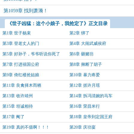
第1059章 找到萧漪！
《世子凶猛：这个小娘子，我抢定了》正文目录
第1章 世子杨束
第2章 绑了
第3章 登老丈人的门
第4章 大闹武威侯府
第5章 好孙子，爷爷听说你死了
第6章 砸赌坊
第7章 打进禧国公府
第8章 揪断了胡子
第9章 倚红楼抢姑娘
第10章 暴力疼爱
第11章 良禽择木而栖
第12章 抓许月瑶
第13章 收许靖州
第14章 拆冯清婉的马车
第15章 坦诚相待
第16章 荣昌米行
第17章 阉了
第18章 皇帝到定国王府
第19章 真的不值啊！！！
第20章 庆功宴