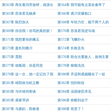
第563章 再仗着功劳放肆，就滚出
第564章 我可能有点喜欢秦帝了
会宁！
第565章 苏洛君见杨束
第566章 裘川安爆粗口
第567章 陈烈加火
第568章 年轻力壮，能干两个人的
活
第569章 你信我！你骂的真的脏！
第570章 苏洛君混进马场
第571章 我想要你的佩玉
第572章 飞蛾扑火
第573章 庞长到雍川
第574章 长枪丢失
第575章 震怒
第576章 联合次要敌人，扳倒主要
敌人
第577章 他叛国，你是同党
第578章 狠狠洗洗
第579章 这一次，他一定记住了我
第580章 齐迢和裘嫣睡在了一处
第581章 靖阳侯当机立断
第582章 找到衙役
第583章 与许靖州密谈
第584章 业国使臣求见
第585章 裘家哭诉
第586章 铁毅到会宁
第587章 乌寡妇，阳春巷
第588章 有赏了！