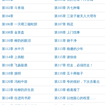
第102章 斗兽场
第103章 共七种毒
第104章
第105章 三皇子被关入大理寺
第106章 一天喂三顿蛇胆
第107章 韩迟
第108章 金算盘
第109章 上门找事
第110章 柳韵的眼泪
第111章 烧干净
第112章 水中月
第113章 痴傻的少年
第114章 上画舫
第115章 谢徐徐
第116章 飞扬跋扈
第117章 挖走，必须挖走！
第118章 挑明
第119章 五十两银子
第120章 冯柏中箭
第121章 夸的很好，下次含蓄点
第122章 给柳韵庆生辰
第123章 瞧着瘦了
第124章 住进尚书府
第125章 以他疑心的程度……