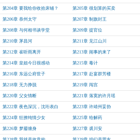
第204章 要我给你收拾床铺？
第205章 很划算的买卖
第206章 恭州太守
第207章 制旗封王
第208章 与何相书谈学堂
第209章 提官位
第210章 茅昌河
第211章 见江山川
第212章 崔听雨离开
第213章 闹事的来了
第214章 皇姐今日很感动
第215章 毒计
第216章 东远公府世子
第217章 赴宴群芳楼
第218章 无力挣脱
第219章 闯宫
第220章 父女情断
第221章 落寞的许月瑶
第222章 夜色深沉，沈珩表白
第223章 许靖州妥协
第224章 狂撩纯情少女
第225章 给解药
第226章 梦靥缠身
第227章 裘川安
第228章 我就是故意的
第229章 咱们是盟友