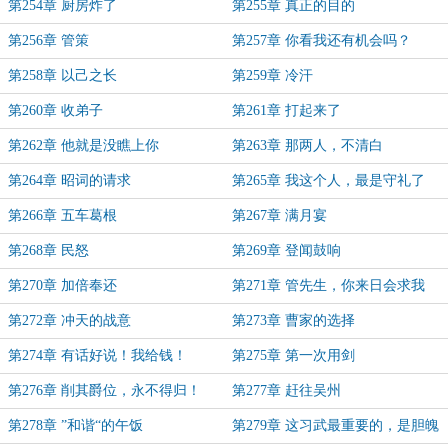
第254章 厨房炸了
第255章 真正的目的
第256章 管策
第257章 你看我还有机会吗？
第258章 以己之长
第259章 冷汗
第260章 收弟子
第261章 打起来了
第262章 他就是没瞧上你
第263章 那两人，不清白
第264章 昭词的请求
第265章 我这个人，最是守礼了
第266章 五车葛根
第267章 满月宴
第268章 民怒
第269章 登闻鼓响
第270章 加倍奉还
第271章 管先生，你来日会求我
第272章 冲天的战意
第273章 曹家的选择
第274章 有话好说！我给钱！
第275章 第一次用剑
第276章 削其爵位，永不得归！
第277章 赶往吴州
第278章 ”和谐“的午饭
第279章 这习武最重要的，是胆魄