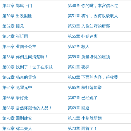
第47章 郑斌上门
第48章 你的嘴，本宫信不过
第50章 出发剿匪
第51章 将军，因何以貌取人
第52章 撞见
第53章 入住知府的府邸
第54章 崔听雨
第55章 扑朔迷离
第56章 业国长公主
第57章 救人
第58章 你倒是问清楚啊！
第59章 质量堪忧的屋顶
第60章 找到了！世子在东城
第61章 夜探
门！！！
第62章 杨束的震惊
第63章 下面的内容，得收费
第64章 见瞿元中
第65章 棒打范知举
第66章 争好处
第67章 已经跑了……
第68章 居然怀疑他的人品！
第69章 回返
第70章 回到建安
第71章 小别胜新婚
第72章 称二夫人
第73章 面首？！