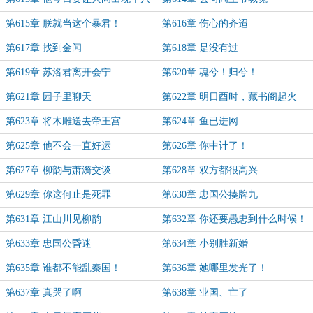
层地狱！
第615章 朕就当这个暴君！
第616章 伤心的齐迢
第617章 找到金闻
第618章 是没有过
第619章 苏洛君离开会宁
第620章 魂兮！归兮！
第621章 园子里聊天
第622章 明日酉时，藏书阁起火
第623章 将木雕送去帝王宫
第624章 鱼已进网
第625章 他不会一直好运
第626章 你中计了！
第627章 柳韵与萧漪交谈
第628章 双方都很高兴
第629章 你这何止是死罪
第630章 忠国公揍牌九
第631章 江山川见柳韵
第632章 你还要愚忠到什么时候！
第633章 忠国公昏迷
第634章 小别胜新婚
第635章 谁都不能乱秦国！
第636章 她哪里发光了！
第637章 真哭了啊
第638章 业国、亡了