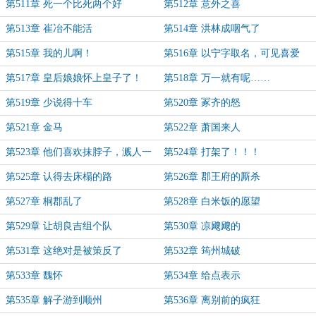
第511章 死一个比死两个好
第512章 意外之喜
第513章 崔冶不能活
第514章 洪林成咽气了
第515章 我的儿啊！
第516章 以宁字取名，可见喜爱
第517章 皇后娘娘怀上皇子了！
第518章 万一就有呢……
第519章 少说得十车
第520章 冢齐的怒
第521章 金马
第522章 萧国来人
第523章 他们喜欢抹脖子，溅人一
第524章 打架了！！！
身血
第525章 认得去床榻的路
第526章 郡王府的厮杀
第527章 桐郡乱了
第528章 白米饭的愿望
第529章 让胡良吉组个队
第530章 凉飕飕的
第531章 这绝对是被策反了
第532章 筠州城破
第533章 魏怀
第534章 给点表示
第535章 解子游到顺州
第536章 离别前的疯狂