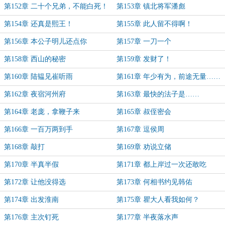
第152章 二十个兄弟，不能白死！
第153章 镇北将军潘彪
第154章 还真是熙王！
第155章 此人留不得啊！
第156章 本公子明儿还点你
第157章 一刀一个
第158章 西山的秘密
第159章 发财了！
第160章 陆韫见崔听雨
第161章 年少有为，前途无量……
第162章 夜宿河州府
第163章 最快的法子是……
第164章 老庞，拿鞭子来
第165章 叔侄密会
第166章 一百万两到手
第167章 逗侯周
第168章 敲打
第169章 劝说立储
第170章 半真半假
第171章 都上岸过一次还敢吃
第172章 让他没得选
第173章 何相书约见韩佑
第174章 出发淮南
第175章 瞿大人看我如何？
第176章 主次钉死
第177章 半夜落水声