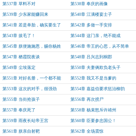
第537章 草料不对
第538章 奉庆的画像
第539章 少东家能赚回来
第540章 江满楼宴士子
第541章 若是单胎，确实要生了
第542章 多做一手安排
第543章 拔毛了！
第544章 这门亲，绝不能成
第545章 朕便施施恩，赐你杨姓
第546章 帝王的心思，从不简单
第547章 栖霞院夜谈
第548章 吕兴志到桐郡
第549章 尘埃落定
第550章 夫妻俩欺负老头子
第551章 对好名册，一个都不能
第552章 我又不是当爹的
漏！
第553章 这次的对手，很强劲
第554章 嘉益伯要求惩治柳韵
第555章 当街抢孩子
第556章 再次捞尸
第557章 奉庆死了
第558章 杨束怒斥许靖州
第559章 雨夜长站帝王宫
第560章 臣要参忠国公！
第561章 朕亲自射靶
第562章 全场震惊