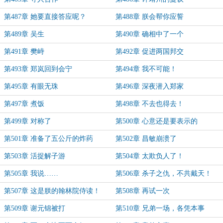
第487章 她要直接答应呢？
第488章 朕会帮你应誓
第489章 吴生
第490章 确相中了一个
第491章 樊峙
第492章 促进两国邦交
第493章 郑岚回到会宁
第494章 我不可能！
第495章 有眼无珠
第496章 深夜潜入郑家
第497章 煮饭
第498章 不去也得去！
第499章 对称了
第500章 心意还是要表示的
第501章 准备了五公斤的炸药
第502章 昌敏崩溃了
第503章 活捉解子游
第504章 太欺负人了！
第505章 我说……
第506章 杀子之仇，不共戴天！
第507章 这是朕的翰林院侍读！
第508章 再试一次
第509章 谢元锦被打
第510章 兄弟一场，各凭本事