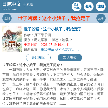
日笔中文
手机版
临时
登录
注册
书架
m.rb0.net
世子凶猛：这个小娘子，我抢定了
返回
菜单
世子凶猛：这个小娘子，我抢定了
作者：月下果子酒
类别：历史军事
状态：连载中
更新时间：2026-07-19 10:44:41
最新章节：
第1070章 娘不会忘了……
开始阅读
加入书架
世子凶猛：这个小娘子，我抢定了简介：
一朝睁眼，人在大燕。杨束对自己的身份很满意，定国王府的独
苗苗，虽然皇帝猜疑，各家排斥，不过问题不大，他会造反。做纨绔
就要有纨绔的样子，第一件事，劈砍老丈人……第二件事，砸赌
坊……第三嘛，抢个小娘子进府……杨束疯的彻底，建安的公子哥们
也疯了，疯狂求饶：哥，你是我大哥，求你了，换个人祸害吧！我脸
糙，伤手！！！杨老爷子落气的那刻，建安所有势力涌了过来，誓要
让定国王府断子绝孙，他们凶相毕露。这时，杨束举起了屠刀：各
位，准备好了吗？真正的屠杀开始了……...