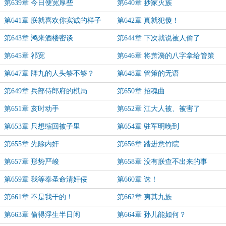
第639章 今日便宽厚些
第640章 抄家灭族
第641章 朕就喜欢你实诚的样子
第642章 真就犯傻！
第643章 鸿来酒楼密谈
第644章 下次就说被人偷了
第645章 祁宽
第646章 将萧漪的八字拿给管策
第647章 牌九的人头够不够？
第648章 管策的无语
第649章 兵部侍郎府的棋局
第650章 招魂曲
第651章 亥时动手
第652章 江大人被、被害了
第653章 只想缩回被子里
第654章 驻军明晚到
第655章 先除内奸
第656章 踏进意竹院
第657章 形势严峻
第658章 没有朕查不出来的事
第659章 我等奉圣命清奸佞
第660章 诛！
第661章 不是我干的！
第662章 夷其九族
第663章 偷得浮生半日闲
第664章 孙儿能如何？