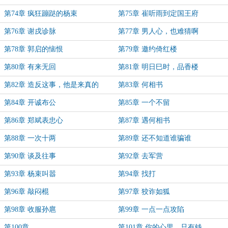
第74章 疯狂蹦跶的杨束
第75章 崔听雨到定国王府
第76章 谢戌诊脉
第77章 男人心，也难猜啊
第78章 郭启的恼恨
第79章 邀约倚红楼
第80章 有来无回
第81章 明日巳时，品香楼
第82章 造反这事，他是来真的
第83章 何相书
第84章 开诚布公
第85章 一个不留
第86章 郑斌表忠心
第87章 遇何相书
第88章 一次十两
第89章 还不知道谁骗谁
第90章 谈及往事
第92章 去军营
第93章 杨束叫嚣
第94章 找打
第96章 敲闷棍
第97章 狡诈如狐
第98章 收服孙扈
第99章 一点一点攻陷
第100章
第101章 你的心里，只有钱